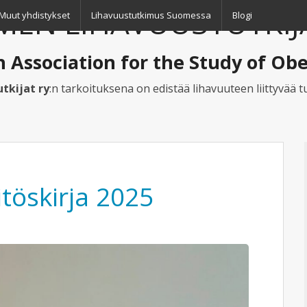
EN LIHAVUUSTUTKIJ
Muut yhdistykset
Lihavuustutkimus Suomessa
Blogi
h Association for the Study of Obe
tkijat ry
:n tarkoituksena on edistää lihavuuteen liittyvää
töskirja 2025