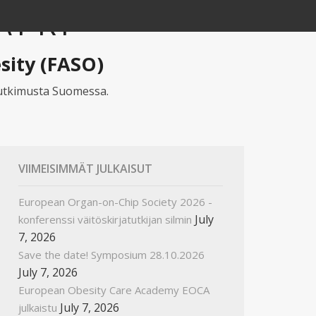
AT RY
sity (FASO)
 tutkimusta Suomessa.
VIIMEISIMMÄT JULKAISUT
European Organ-on-Chip Society 2026 -
July
konferenssi väitöskirjatutkijan silmin
7, 2026
Save the date! Symposium 28.10.2026
July 7, 2026
European Obesity Care Academy EOCA
July 7, 2026
julkaistu