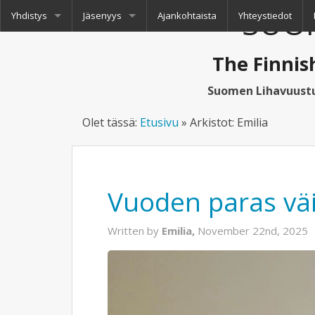
SUOM
Yhdistys
Jäsenyys
Ajankohtaista
Yhteystiedot
Toiminta
Matka-apurahat
Liity jäseneksi / Become a member
The Finnis
Vuoden väitöskirja -kilpailu
Kannattajajäsenet
Suomen Lihavuustu
Painonhallintapalkinnot
Jäsenosio (suojattu)
Jäsenkirjeet
Olet tässä:
Etusivu
»
Arkistot: Emilia
Matkakertomukset
Seminaariesitykset
Vuoden paras väi
Written by
Emilia,
November 22nd, 2025