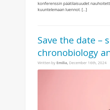
konferenssin päätilaisuudet nauhoitettii
kuuntelemaan luennot. […]
Save the date – 
chronobiology an
Written by
Emilia,
December 16th, 2024