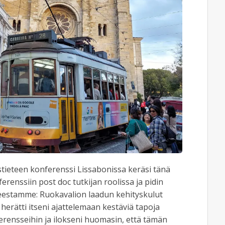
tieteen konferenssi Lissabonissa keräsi tänä
erenssiin post doc tutkijan roolissa ja pidin
heestamme: Ruokavalion laadun kehityskulut
herätti itseni ajattelemaan kestäviä tapoja
ferensseihin ja ilokseni huomasin, että tämän