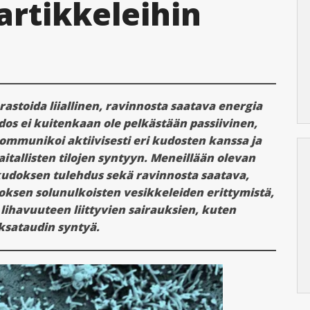
artikkeleihin
stoida liiallinen, ravinnosta saatava energia
s ei kuitenkaan ole pelkästään passiivinen,
ommunikoi aktiivisesti eri kudosten kanssa ja
haitallisten tilojen syntyyn. Meneillään olevan
doksen tulehdus sekä ravinnosta saatava,
ksen solunulkoisten vesikkeleiden erittymistä,
lihavuuteen liittyvien sairauksien, kuten
sataudin syntyä.