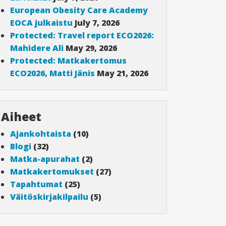
European Obesity Care Academy
EOCA julkaistu
July 7, 2026
Protected: Travel report ECO2026:
Mahidere Ali
May 29, 2026
Protected: Matkakertomus
ECO2026, Matti Jänis
May 21, 2026
Aiheet
Ajankohtaista
(10)
Blogi
(32)
Matka-apurahat
(2)
Matkakertomukset
(27)
Tapahtumat
(25)
Väitöskirjakilpailu
(5)