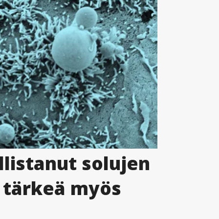
listanut solujen
ä tärkeä myös