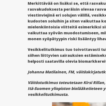
Merkittävää on lisäksi se, että rasva
rasvakudoksesta peräisin olevaa rasvaa
viestinviejinä eri solujen välillä, vesik
kudosten soluihin ja siten vaikuttaa 
mielenkiintoisia viitteitä esimerkiksi 
vaikuttaa syövän muodostumiseen, mikä
monen syöpätyypin riski lisääntyy lih
Vesikkelitutkimus tuo toivottavasti tu
siihen liittyvien sairauksien estämise
helposti saatavilla olevia biomarkkerei
Johanna Matilainen, FM, väitöskirjatutki
Väitöstutkimus toteutetaan Kirsi Rillan,
Itä-Suomen yliopiston biolääketieteen y
vesikkelitutkimusta.