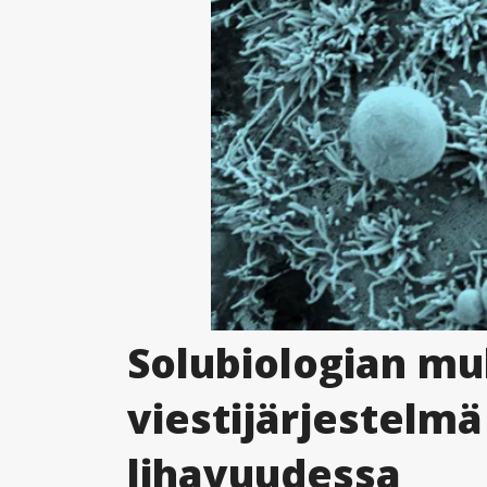
Solubiologian mul
viestijärjestelm
lihavuudessa