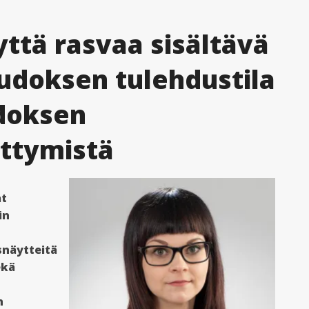
yttä rasvaa sisältävä
kudoksen tulehdustila
udoksen
ittymistä
at
in
snäytteitä
ekä
n