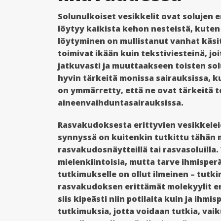
Solunulkoiset vesikkelit ovat solujen er
löytyy kaikista kehon nesteistä, kuten s
löytyminen on mullistanut vanhat käsi
toimivat ikään kuin tekstiviesteinä, jo
jatkuvasti ja muuttaakseen toisten sol
hyvin tärkeitä monissa sairauksissa, k
on ymmärretty, että ne ovat tärkeitä 
aineenvaihduntasairauksissa.
Rasvakudoksesta erittyvien vesikkelei
synnyssä on kuitenkin tutkittu tähän m
rasvakudosnäytteillä tai rasvasoluilla.
mielenkiintoisia, mutta tarve ihmispe
tutkimukselle on ollut ilmeinen – tutk
rasvakudoksen erittämät molekyylit e
siis kipeästi niin potilaita kuin ja ihm
tutkimuksia, jotta voidaan tutkia, va