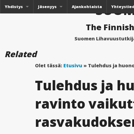
SUOM
Yhdistys
Jäsenyys
Ajankohtaista
Yhteystie
Toiminta
Matka-apurahat
Liity jäseneksi / Become a member
The Finnish
Vuoden väitöskirja -kilpailu
Kannattajajäsenet
Suomen Lihavuustutkij
Painonhallintapalkinnot
Jäsenosio (suojattu)
Jäsenkirjeet
Related
Matkakertomukset
Olet tässä:
Etusivu
»
Tulehdus ja huono
Seminaariesitykset
Tulehdus ja h
ravinto vaiku
rasvakudoksen