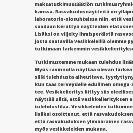
maksatutkimussäätiön tutkimusryhmi
kanssa. Rasvakudosnäytteitä on ylläpi
laboratorio-olosuhteissa niin, että ves
saadaan kerättyä näytteiden elatusne
Lisäksi on viljelty ihmisperäistä rasvaso
josta saatavilla vesikkeleillä olemme 
tutkimaan tarkemmin vesikkelierityks
Tutkimustemme mukaan tulehdus lisää 
Myös ravinnolla näyttää olevan tärkeä 
sillä tulehdusta aiheuttava, tyydyttyny
kun taas terveydelle edullinen omega-
tee. Vesikkelieritys liittyy siis oleell
näyttää siltä, että vesikkelierityksen
tulehdustilaa. Vesikkeleiden tutkimin
lisäksi osoittanut, että rasvakudoksen 
että rasvakudoksen ylimääräinen rasva 
myös vesikkeleiden mukana.