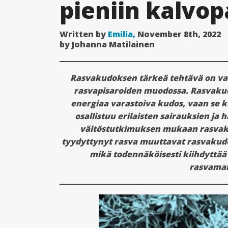
pieniin kalvop
Written by
Emilia,
November 8th, 2022
by Johanna Matilainen
Rasvakudoksen tärkeä tehtävä on vara
rasvapisaroiden muodossa. Rasvakudo
energiaa varastoiva kudos, vaan se k
osallistuu erilaisten sairauksien ja 
väitöstutkimuksen mukaan rasvaku
tyydyttynyt rasva muuttavat rasvakudo
mikä todennäköisesti kiihdyttää 
rasvamak