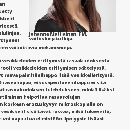
en
detty
ikkelit
steestä.
lulinjaa,
Johanna Matilainen, FM,
väitöskirjatutkija
pystyneet
een vaikuttavia mekanismeja.
vesikkeleiden erittymistä rasvakudoksesta.
rooli vesikkeleiden erittymisen säätelyssä,
t rasva palmitiinihappo lisää vesikkelieritystä,
3-rasvahappo, eikosapentaeenihappo ei sitä
isesti rasvakudoksen tulehdukseen, minkä lisäksi
 estäminen helpottaa rasvasolujen
en korkean erotuskyvyn mikroskopialla on
vesikkelit sisältävät rasvaa, mikä tukee sitä,
voi vapautua elimistöön lipolyysin lisäksi