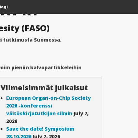
AT RY
logi
esity (FASO)
ää tutkimusta Suomessa.
iin pieniin kalvopartikkeleihin
Viimeisimmät julkaisut
European Organ-on-Chip Society
2026 -konferenssi
väitöskirjatutkijan silmin
July 7,
2026
Save the date! Symposium
28.10.2026
July 7, 2026