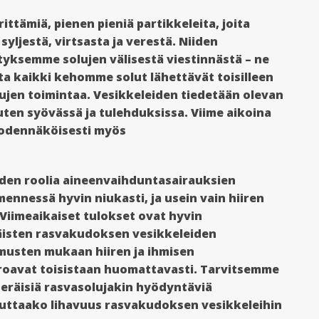
ittämiä, pienen pieniä partikkeleita, joita
yljestä, virtsasta ja verestä. Niiden
tyksemme solujen välisestä viestinnästä – ne
ita kaikki kehomme solut lähettävät toisilleen
ujen toimintaa. Vesikkeleiden tiedetään olevan
uten syövässä ja tulehduksissa. Viime aikoina
todennäköisesti myös
den roolia aineenvaihduntasairauksien
ennessä hyvin niukasti, ja usein vain hiiren
 Viimeaikaiset tulokset ovat hyvin
räisten rasvakudoksen vesikkeleiden
imusten mukaan hiiren ja ihmisen
roavat toisistaan huomattavasti. Tarvitsemme
isperäisiä rasvasolujakin hyödyntäviä
ikuttaako lihavuus rasvakudoksen vesikkeleihin