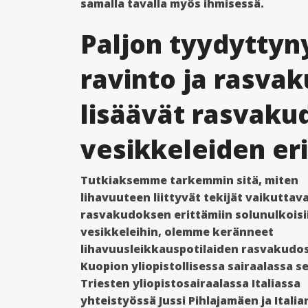
samalla tavalla myös ihmisessä.
Paljon tyydyttyn
ravinto ja rasva
lisäävät rasvak
vesikkeleiden er
Tutkiaksemme tarkemmin sitä, miten
lihavuuteen liittyvät tekijät vaikuttav
rasvakudoksen erittämiin solunulkoisi
vesikkeleihin, olemme keränneet
lihavuusleikkauspotilaiden rasvakudo
Kuopion yliopistollisessa sairaalassa s
Triesten yliopistosairaalassa Italiassa
yhteistyössä Jussi Pihlajamäen ja Italia