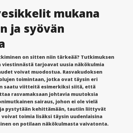
esikkelit mukana
n ja syövän
a
tkiminen on sitten niin tärkeää? Tutkimuksen
viestinnästä tarjoavat uusia näkökulmia
airaudet voivat muodostua. Rasvakudoksen
olujen toimintaan, jotka ovat täysin eri
 saatu viitteitä esimerkiksi siitä, että
uttaa rasvamaksaan johtavia muutoksia
imutkainen sairaus, johon ei ole vielä
ja pystytään kehittämään, tautiin liittyvät
 voivat toimia lisäksi täysin uudenlaisina
inen on potilaan näkökulmasta vaivatonta.