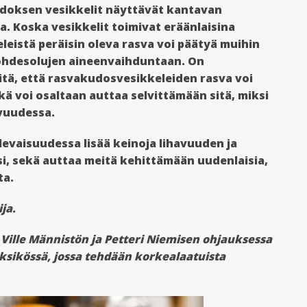
kudoksen vesikkelit näyttävät kantavan
. Koska vesikkelit toimivat eräänlaisina
keleistä peräisin oleva rasva voi päätyä muihin
kohdesolujen aineenvaihduntaan. On
siitä, että rasvakudosvesikkeleiden rasva voi
 voi osaltaan auttaa selvittämään sitä, miksi
avuudessa.
levaisuudessa lisää keinoja lihavuuden ja
ksi, sekä auttaa meitä kehittämään uudenlaisia,
ta.
ja.
 Ville Männistön ja Petteri Niemisen ohjauksessa
ksikössä, jossa tehdään korkealaatuista