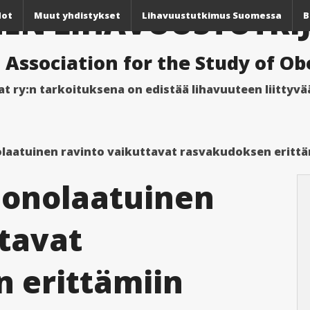
EN LIHAVUUSTUTKIJ
dot
Muut yhdistykset
Lihavuustutkimus Suomessa
B
 Association for the Study of Ob
at ry
:n tarkoituksena on edistää lihavuuteen liittyv
laatuinen ravinto vaikuttavat rasvakudoksen erittäm
uonolaatuinen
ttavat
 erittämiin