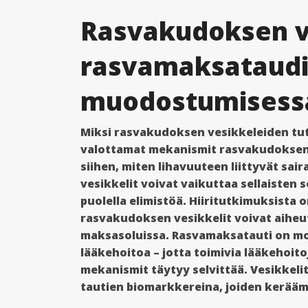
Rasvakudoksen v
rasvamaksataudi
muodostumisess
Miksi rasvakudoksen vesikkeleiden tu
valottamat mekanismit rasvakudoksen 
siihen, miten lihavuuteen liittyvät s
vesikkelit voivat vaikuttaa sellaisten s
puolella elimistöä. Hiiritutkimuksista on
rasvakudoksen vesikkelit voivat aihe
maksasoluissa. Rasvamaksatauti on mon
lääkehoitoa – jotta toimivia lääkehoito
mekanismit täytyy selvittää. Vesikkelit
tautien biomarkkereina, joiden kerääm