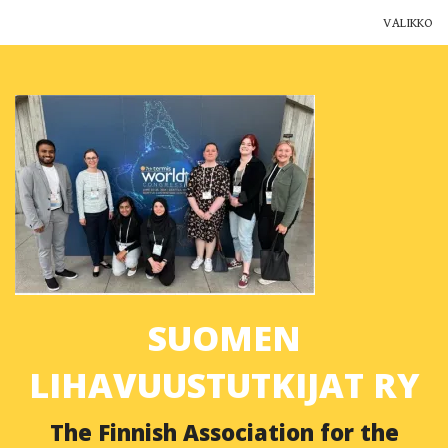
VALIKKO
Yhdistys
Jäsenyys
Ajankohtaista
Yhteystiedot
Muut yhdistykset
SUOMEN
Lihavuustutkimus Suomessa
LIHAVUUSTUTKIJAT RY
Blogi
The Finnish Association for the