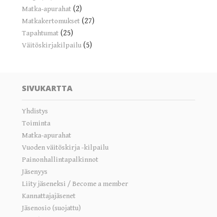
(2)
Matka-apurahat
(27)
Matkakertomukset
(25)
Tapahtumat
(5)
Väitöskirjakilpailu
SIVUKARTTA
Yhdistys
Toiminta
Matka-apurahat
Vuoden väitöskirja -kilpailu
Painonhallintapalkinnot
Jäsenyys
Liity jäseneksi / Become a member
Kannattajajäsenet
Jäsenosio (suojattu)