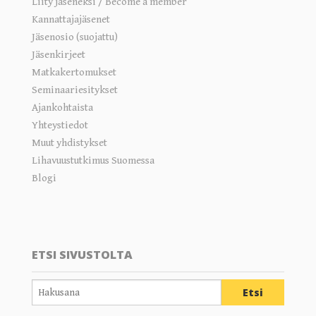
Liity jäseneksi / Become a member
Kannattajajäsenet
Jäsenosio (suojattu)
Jäsenkirjeet
Matkakertomukset
Seminaariesitykset
Ajankohtaista
Yhteystiedot
Muut yhdistykset
Lihavuustutkimus Suomessa
Blogi
ETSI SIVUSTOLTA