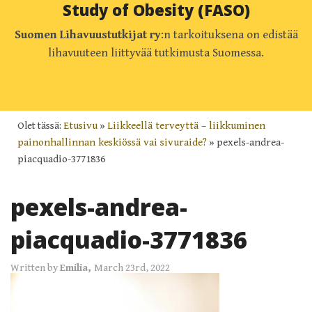
Study of Obesity (FASO)
Suomen Lihavuustutkijat ry
:n tarkoituksena on edistää
lihavuuteen liittyvää tutkimusta Suomessa.
Olet tässä:
Etusivu
»
Liikkeellä terveyttä – liikkuminen
painonhallinnan keskiössä vai sivuraide?
»
pexels-andrea-
piacquadio-3771836
pexels-andrea-
piacquadio-3771836
Written by
Emilia,
March 23rd, 2022