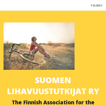
VALIKKO
Yhdistys
Jäsenyys
Ajankohtaista
Yhteystiedot
Muut yhdistykset
SUOMEN
Lihavuustutkimus Suomessa
LIHAVUUSTUTKIJAT RY
Blogi
The Finnish Association for the