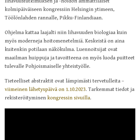
lihavuustutkimuksen ja -hoidon ammattilaiset
kolmipäiväiseen kongressiin Helsingin ytimeen,
Töölönlahden rannalle, Pikku-Finlandiaan.
Ohjelma kattaa laajalti niin lihavuuden biologiaa kuin
myös moderneja hoitomenetelmiä. Keskeistä on aina
kuitenkin potilaan näkökulma. Luennoitsijat ovat
maailman huippuja ja tavoitteena on myös luoda puitteet
tulevalle Pohjoismaiselle yhteistyölle.
Tieteelliset abstraktit ovat lämpimästi tervetulleita –
viimeinen lähetyspäivä on 1.10.2023
. Tarkemmat tiedot ja
rekisteröityminen
kongressin sivuilla
.