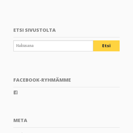
ETSI SIVUSTOLTA
FACEBOOK-RYHMÄMME
View
groups/202289359804805’s
profile
on
Facebook
META