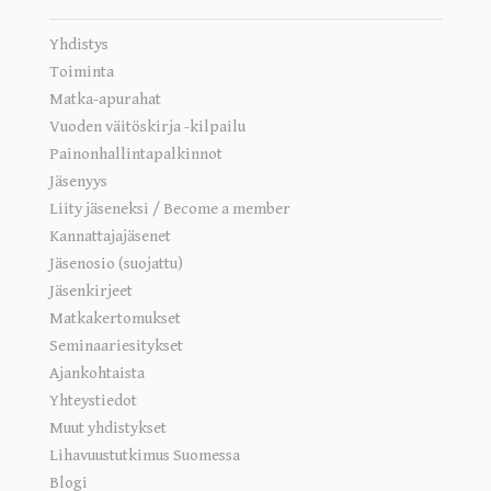
Yhdistys
Toiminta
Matka-apurahat
Vuoden väitöskirja -kilpailu
Painonhallintapalkinnot
Jäsenyys
Liity jäseneksi / Become a member
Kannattajajäsenet
Jäsenosio (suojattu)
Jäsenkirjeet
Matkakertomukset
Seminaariesitykset
Ajankohtaista
Yhteystiedot
Muut yhdistykset
Lihavuustutkimus Suomessa
Blogi