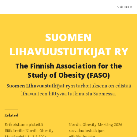
VALIKKO
Yhdistys
SUOMEN
Jäsenyys
LIHAVUUSTUTKIJAT RY
Ajankohtaista
The Finnish Association for the
Yhteystiedot
Study of Obesity (FASO)
Muut yhdistykset
Suomen Lihavuustutkijat ry
:n tarkoituksena on edistää
lihavuuteen liittyvää tutkimusta Suomessa.
Lihavuustutkimus Suomessa
Blogi
Related
Erikoistumispisteitä
Nordic Obesity Meeting 2026
lääkäreille Nordic Obesity
rasvakudostutkijan
Meetingistä 1.-3.2.2024
näkökulmasta