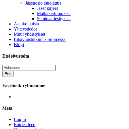
Jäsenosio (suojattu)
Jäsenkirjeet
Matkakertomukset
Seminaariesitykset
Ajankohtaista
Yhteystiedot
Muut yhdistykset
Lihavuustutkimus Suomessa
Blogi
Etsi sivustolta
Facebook-ryhmämme
View
groups/202289359804805’s
profile
Meta
on
Facebook
Log in
Entries feed