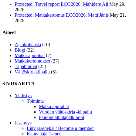
Protected: Travel report ECO2026: Mahidere Ali
May 29,
2026
Protected: Matkakertomus ECO2026, Matti Jänis
May 21,
2026
Aiheet
Ajankohtaista
(10)
Blogi
(32)
Matka-apurahat
(2)
Matkakertomukset
(27)
Tapahtumat
(25)
Väitöskirjakilpailu
(5)
SIVUKARTTA
Yhdistys
Toiminta
Matka-apurahat
Vuoden väitöskirja -kilpailu
Painonhallintapalkinnot
Jäsenyys
Liity jäseneksi / Become a member
Kannattajajäsenet