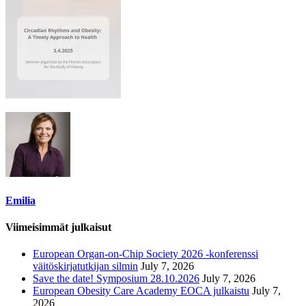
Emilia
Viimeisimmät julkaisut
European Organ-on-Chip Society 2026 -konferenssi
väitöskirjatutkijan silmin
July 7, 2026
Save the date! Symposium 28.10.2026
July 7, 2026
European Obesity Care Academy EOCA julkaistu
July 7,
2026