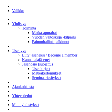
Valikko
Yhdistys
Toiminta
Matka-apurahat
Vuoden väitöskirja -kilpailu
Painonhallintapalkinnot
Jäsenyys
Liity jäseneksi / Become a member
Kannattajajäsenet
Jäsenosio (suojattu)
Jäsenkirjeet
Matkakertomukset
Seminaariesitykset
Ajankohtaista
Yhteystiedot
Muut yhdistykset