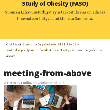
Study of Obesity (FASO)
Suomen Lihavuustutkijat ry
:n tarkoituksena on edistää
lihavuuteen liittyvää tutkimusta Suomessa.
Olet tässä:
Etusivu
»
Syyskokous 24.11. klo 17 –
väitöskirjakilpailun finalistit esittäytyvät
»
meeting-from-
above
meeting-from-above
Written by
Emilia,
November 23rd, 2021