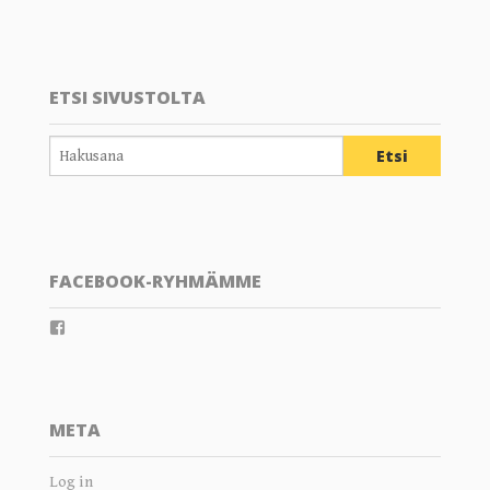
ETSI SIVUSTOLTA
FACEBOOK-RYHMÄMME
View
groups/202289359804805’s
profile
on
Facebook
META
Log in