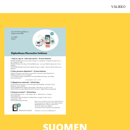
VALIKKO
Yhdistys
Jäsenyys
Ajankohtaista
Yhteystiedot
Muut yhdistykset
Lihavuustutkimus Suomessa
Blogi
SUOMEN