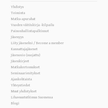
Yhdistys
Toiminta
Matka-apurahat
Vuoden väitöskirja -kilpailu
Painonhallintapalkinnot
Jäsenyys
Liity jäseneksi / Become a member
Kannattajajäsenet
Jäsenosio (suojattu)
Jäsenkirjeet
Matkakertomukset
Seminaariesitykset
Ajankohtaista
Yhteystiedot
Muut yhdistykset
Lihavuustutkimus Suomessa
Blogi