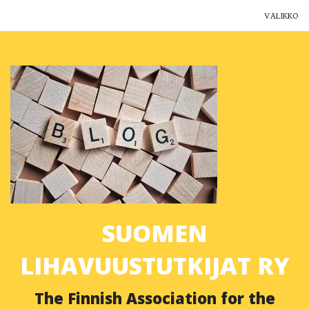
VALIKKO
Yhdistys
Jäsenyys
Ajankohtaista
Yhteystiedot
Muut yhdistykset
SUOMEN
Lihavuustutkimus Suomessa
LIHAVUUSTUTKIJAT RY
Blogi
The Finnish Association for the