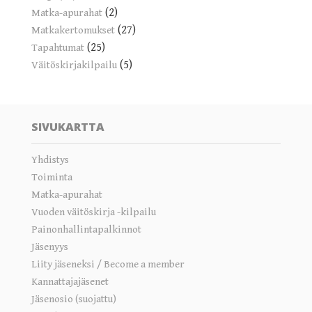
(2)
Matka-apurahat
(27)
Matkakertomukset
(25)
Tapahtumat
(5)
Väitöskirjakilpailu
SIVUKARTTA
Yhdistys
Toiminta
Matka-apurahat
Vuoden väitöskirja -kilpailu
Painonhallintapalkinnot
Jäsenyys
Liity jäseneksi / Become a member
Kannattajajäsenet
Jäsenosio (suojattu)