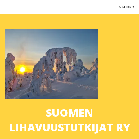
VALIKKO
Yhdistys
Jäsenyys
Ajankohtaista
Yhteystiedot
Muut yhdistykset
Lihavuustutkimus Suomessa
SUOMEN
Blogi
LIHAVUUSTUTKIJAT RY