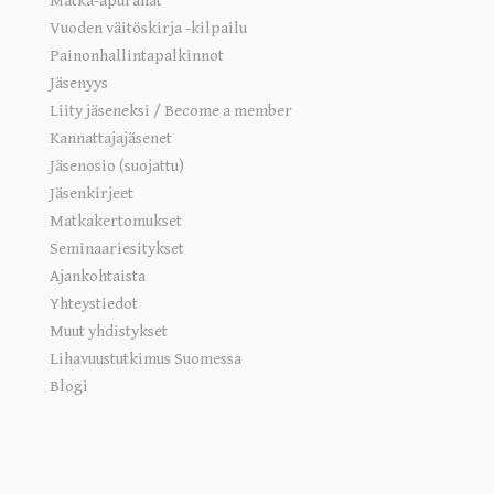
Matka-apurahat
Vuoden väitöskirja -kilpailu
Painonhallintapalkinnot
Jäsenyys
Liity jäseneksi / Become a member
Kannattajajäsenet
Jäsenosio (suojattu)
Jäsenkirjeet
Matkakertomukset
Seminaariesitykset
Ajankohtaista
Yhteystiedot
Muut yhdistykset
Lihavuustutkimus Suomessa
Blogi