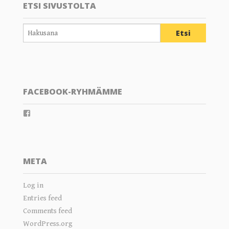
ETSI SIVUSTOLTA
FACEBOOK-RYHMÄMME
View
groups/202289359804805’s
profile
on
Facebook
META
Log in
Entries feed
Comments feed
WordPress.org