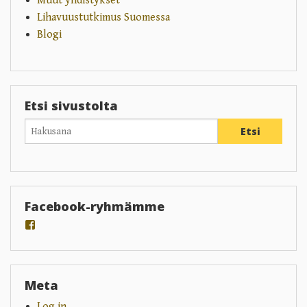
Muut yhdistykset
Lihavuustutkimus Suomessa
Blogi
Etsi sivustolta
Facebook-ryhmämme
View
groups/202289359804805’s
profile
on
Facebook
Meta
Log in