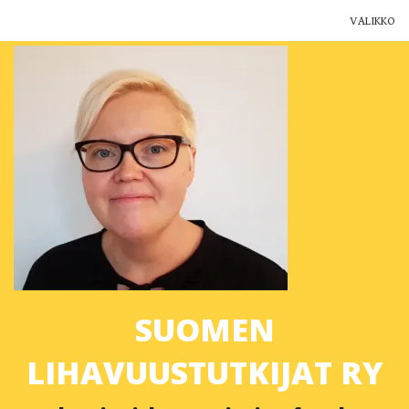
VALIKKO
Yhdistys
Jäsenyys
Ajankohtaista
Yhteystiedot
Muut yhdistykset
Lihavuustutkimus Suomessa
SUOMEN
Blogi
LIHAVUUSTUTKIJAT RY