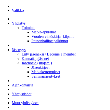
Valikko
Yhdistys
Toiminta
Matka-apurahat
Vuoden väitöskirja -kilpailu
Painonhallintapalkinnot
Jäsenyys
Liity jäseneksi / Become a member
Kannattajajäsenet
Jäsenosio (suojattu)
Jäsenkirjeet
Matkakertomukset
Seminaariesitykset
Ajankohtaista
Yhteystiedot
Muut yhdistykset