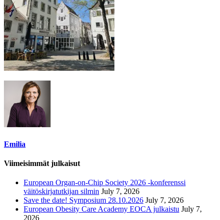
Emilia
Viimeisimmät julkaisut
European Organ-on-Chip Society 2026 -konferenssi
väitöskirjatutkijan silmin
July 7, 2026
Save the date! Symposium 28.10.2026
July 7, 2026
European Obesity Care Academy EOCA julkaistu
July 7,
2026