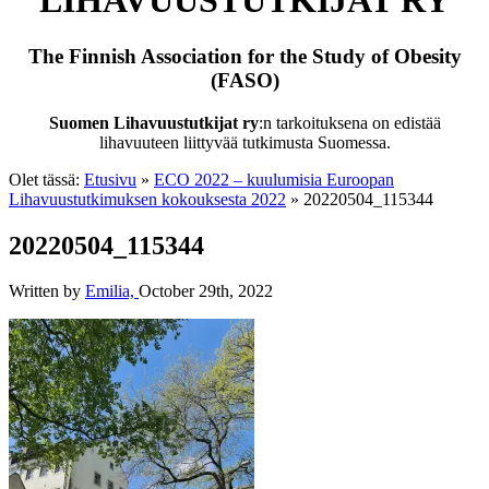
LIHAVUUSTUTKIJAT RY
The Finnish Association for the Study of Obesity
(FASO)
Suomen Lihavuustutkijat ry
:n tarkoituksena on edistää
lihavuuteen liittyvää tutkimusta Suomessa.
Olet tässä:
Etusivu
»
ECO 2022 – kuulumisia Euroopan
Lihavuustutkimuksen kokouksesta 2022
»
20220504_115344
20220504_115344
Written by
Emilia,
October 29th, 2022