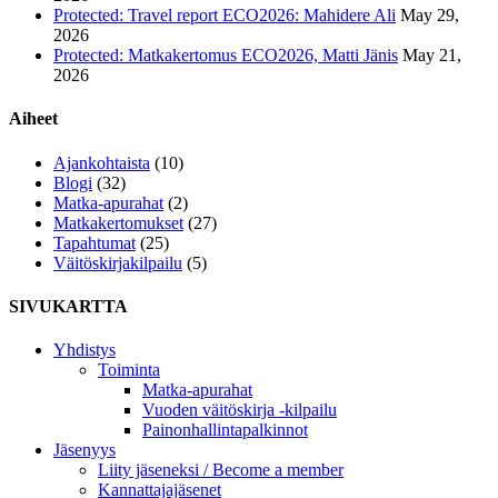
Protected: Travel report ECO2026: Mahidere Ali
May 29,
2026
Protected: Matkakertomus ECO2026, Matti Jänis
May 21,
2026
Aiheet
Ajankohtaista
(10)
Blogi
(32)
Matka-apurahat
(2)
Matkakertomukset
(27)
Tapahtumat
(25)
Väitöskirjakilpailu
(5)
SIVUKARTTA
Yhdistys
Toiminta
Matka-apurahat
Vuoden väitöskirja -kilpailu
Painonhallintapalkinnot
Jäsenyys
Liity jäseneksi / Become a member
Kannattajajäsenet