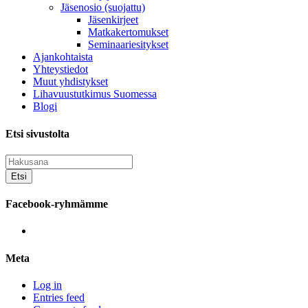
Jäsenosio (suojattu)
Jäsenkirjeet
Matkakertomukset
Seminaariesitykset
Ajankohtaista
Yhteystiedot
Muut yhdistykset
Lihavuustutkimus Suomessa
Blogi
Etsi sivustolta
Facebook-ryhmämme
View
groups/202289359804805’s
profile
Meta
on
Facebook
Log in
Entries feed