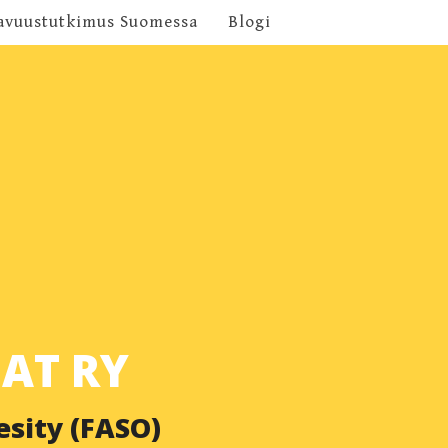
avuustutkimus Suomessa
Blogi
AT RY
esity (FASO)