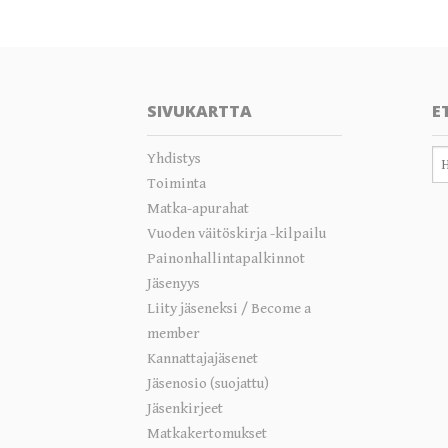
SIVUKARTTA
E
Yhdistys
Toiminta
Matka-apurahat
Vuoden väitöskirja -kilpailu
Painonhallintapalkinnot
Jäsenyys
Liity jäseneksi / Become a
member
Kannattajajäsenet
Jäsenosio (suojattu)
Jäsenkirjeet
Matkakertomukset