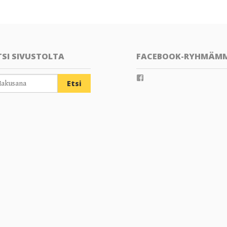
TSI SIVUSTOLTA
FACEBOOK-RYHMÄM
View
groups/202289359804805’
profile
on
Facebook