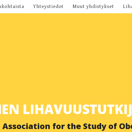
nkohtaista
Yhteystiedot
Muut yhdistykset
Lih
 Become a member
 -kilpailu
kinnot
u)
enkirjeet
kakertomukset
inaariesitykset
EN LIHAVUUSTUTKIJ
 Association for the Study of Ob