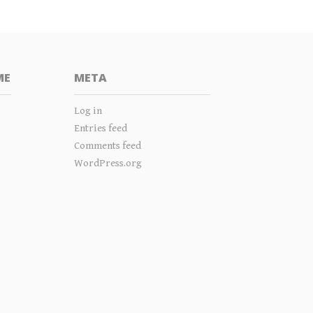
ME
META
Log in
s
Entries feed
Comments feed
WordPress.org