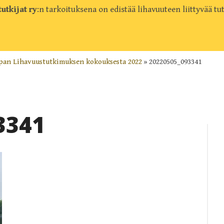
utkijat ry
:n tarkoituksena on edistää lihavuuteen liittyvää t
pan Lihavuustutkimuksen kokouksesta 2022
»
20220505_093341
3341