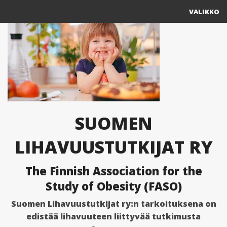
VALIKKO
Yhdistys
Jäsenyys
Ajankohtaista
Yhteystiedot
SUOMEN
Muut yhdistykset
LIHAVUUSTUTKIJAT RY
Lihavuustutkimus Suomessa
The Finnish Association for the
Blogi
Study of Obesity (FASO)
Suomen Lihavuustutkijat ry
:n tarkoituksena on
edistää lihavuuteen liittyvää tutkimusta