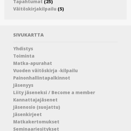
(25)
Tapahtumat
(5)
Väitöskirjakilpailu
SIVUKARTTA
Yhdistys
Toiminta
Matka-apurahat
Vuoden väitöskirja -kilpailu
Painonhallintapalkinnot
Jäsenyys
Liity jäseneksi / Become a member
Kannattajajäsenet
Jäsenosio (suojattu)
Jäsenkirjeet
Matkakertomukset
Seminaariesitykset