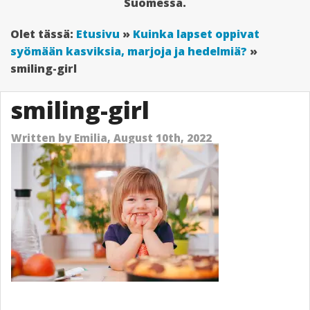
Suomessa.
Olet tässä:
Etusivu
»
Kuinka lapset oppivat
syömään kasviksia, marjoja ja hedelmiä?
»
smiling-girl
smiling-girl
Written by
Emilia,
August 10th, 2022