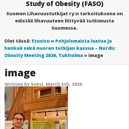
Study of Obesity (FASO)
Suomen Lihavuustutkijat ry
:n tarkoituksena on
edistää lihavuuteen liittyvää tutkimusta
Suomessa.
Olet tässä:
Etusivu
»
Pohjoismaista laatua ja
henkeä sekä nuoren tutkijan kasvua – Nordic
Obesity Meeting 2026, Tukholma
»
image
image
Written by
Sohvi,
March 5th, 2026