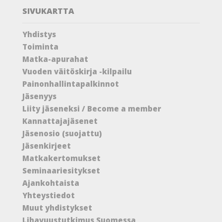
SIVUKARTTA
Yhdistys
Toiminta
Matka-apurahat
Vuoden väitöskirja -kilpailu
Painonhallintapalkinnot
Jäsenyys
Liity jäseneksi / Become a member
Kannattajajäsenet
Jäsenosio (suojattu)
Jäsenkirjeet
Matkakertomukset
Seminaariesitykset
Ajankohtaista
Yhteystiedot
Muut yhdistykset
Lihavuustutkimus Suomessa