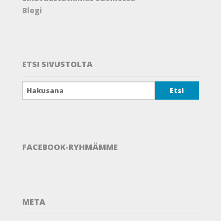
Blogi
ETSI SIVUSTOLTA
FACEBOOK-RYHMÄMME
View
groups/202289359804805’s
profile
META
on
Facebook