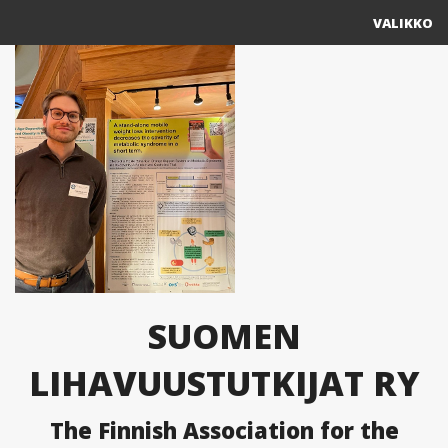
VALIKKO
Yhdistys
Jäsenyys
Ajankohtaista
Yhteystiedot
Muut yhdistykset
Lihavuustutkimus Suomessa
SUOMEN
Blogi
LIHAVUUSTUTKIJAT RY
The Finnish Association for the