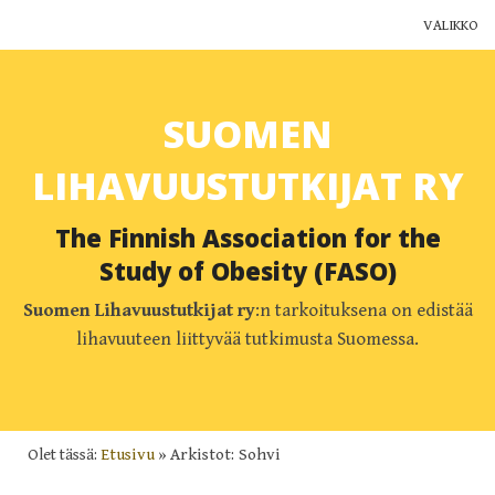
VALIKKO
Yhdistys
SUOMEN
Jäsenyys
LIHAVUUSTUTKIJAT RY
Ajankohtaista
The Finnish Association for the
Yhteystiedot
Study of Obesity (FASO)
Muut yhdistykset
Suomen Lihavuustutkijat ry
:n tarkoituksena on edistää
lihavuuteen liittyvää tutkimusta Suomessa.
Lihavuustutkimus Suomessa
Blogi
Olet tässä:
Etusivu
»
Arkistot: Sohvi