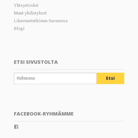
Yhteystiedot
Muut yhdistykset
Lihavuustutkimus Suomessa
Blogi
ETSI SIVUSTOLTA
FACEBOOK-RYHMÄMME
View
groups/202289359804805’s
profile