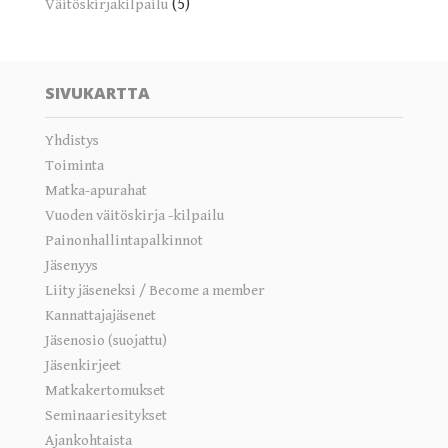
(5)
Väitöskirjakilpailu
SIVUKARTTA
Yhdistys
Toiminta
Matka-apurahat
Vuoden väitöskirja -kilpailu
Painonhallintapalkinnot
Jäsenyys
Liity jäseneksi / Become a member
Kannattajajäsenet
Jäsenosio (suojattu)
Jäsenkirjeet
Matkakertomukset
Seminaariesitykset
Ajankohtaista