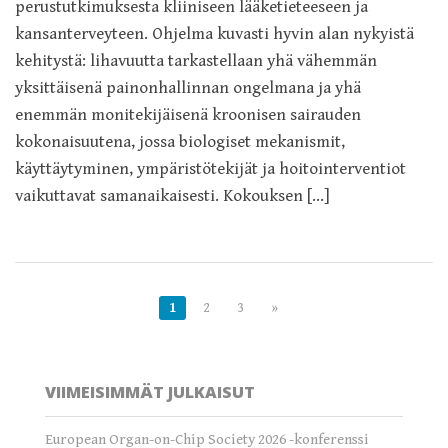
perustutkimuksesta kliiniseen lääketieteeseen ja
kansanterveyteen. Ohjelma kuvasti hyvin alan nykyistä
kehitystä: lihavuutta tarkastellaan yhä vähemmän
yksittäisenä painonhallinnan ongelmana ja yhä
enemmän monitekijäisenä kroonisen sairauden
kokonaisuutena, jossa biologiset mekanismit,
käyttäytyminen, ympäristötekijät ja hoitointerventiot
vaikuttavat samanaikaisesti. Kokouksen […]
1
2
3
»
VIIMEISIMMÄT JULKAISUT
European Organ-on-Chip Society 2026 -konferenssi