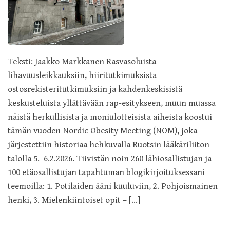
Teksti: Jaakko Markkanen Rasvasoluista
lihavuusleikkauksiin, hiiritutkimuksista
ostosrekisteritutkimuksiin ja kahdenkeskisistä
keskusteluista yllättävään rap-esitykseen, muun muassa
näistä herkullisista ja moniulotteisista aiheista koostui
tämän vuoden Nordic Obesity Meeting (NOM), joka
järjestettiin historiaa hehkuvalla Ruotsin lääkäriliiton
talolla 5.–6.2.2026. Tiivistän noin 260 lähiosallistujan ja
100 etäosallistujan tapahtuman blogikirjoituksessani
teemoilla: 1. Potilaiden ääni kuuluviin, 2. Pohjoismainen
henki, 3. Mielenkiintoiset opit – […]