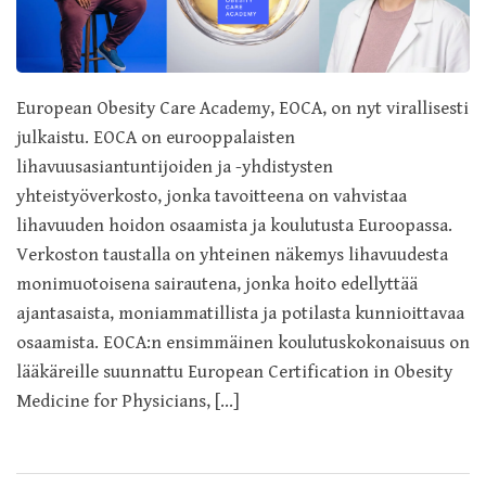
European Obesity Care Academy, EOCA, on nyt virallisesti
julkaistu. EOCA on eurooppalaisten
lihavuusasiantuntijoiden ja -yhdistysten
yhteistyöverkosto, jonka tavoitteena on vahvistaa
lihavuuden hoidon osaamista ja koulutusta Euroopassa.
Verkoston taustalla on yhteinen näkemys lihavuudesta
monimuotoisena sairautena, jonka hoito edellyttää
ajantasaista, moniammatillista ja potilasta kunnioittavaa
osaamista. EOCA:n ensimmäinen koulutuskokonaisuus on
lääkäreille suunnattu European Certification in Obesity
Medicine for Physicians, […]